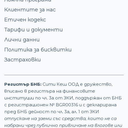
Клиентите за нас
Етичен кодекс
Тарифи и документи
Лични данни
Политика за бисквитки
Застраховки
Регистър БНБ:
Сити Кеш ООД е дружество,
вписано в регистъра на финансовите
институции по чл. 3а от ЗКИ, поддържан от БНБ
с регистрационен № BGR00316 и с декларирана
пред БНБ дейност по чл. 3а, ал. 1 от ЗКИ
oтпускане на заеми със средства, които не са
набрани чрез публично привличане на влогове или